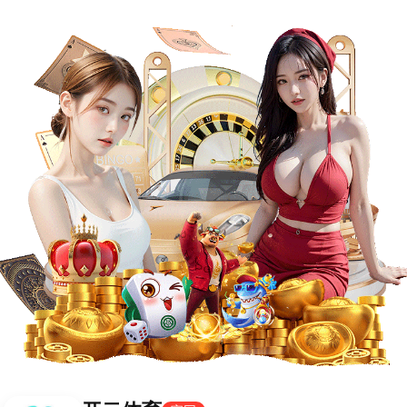
首页
nba
英超
意甲
法甲
关于我们
代
新