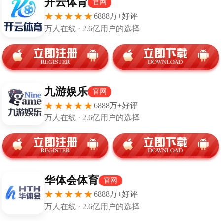
APP下载-【夜读】瓜帅认
意甲
证！意甲养老院实锤了
开拓
任主
体坛周报全媒体原创 网罗天下体育事，每每想来
..
槽。今天有啥值得说一说的呢？ 前往意大利执教
帅：也许我现在还没有那么老 在接受意大利《天
育...