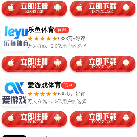
次夺
箭3
体育官网-女团世界杯国乒轻
总冠
西甲
一次夺
进四强 真正考验从半决赛开
体坛周报全媒体记者 李婷 继昨晚中国男乒顺利跻身
世界杯四强后，中国女乒在今天下午结束的团体世
四分之一决赛中，也是以3比0轻取美国队晋级半决
赛。...